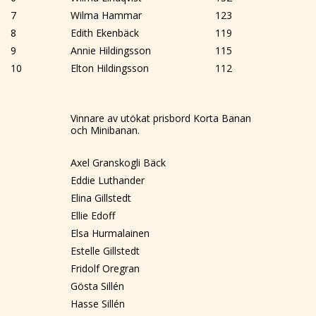
7
Wilma Hammar
123
8
Edith Ekenbäck
119
9
Annie Hildingsson
115
10
Elton Hildingsson
112
Vinnare av utökat prisbord Korta Banan
och Minibanan.
Axel Granskogli Bäck
Eddie Luthander
Elina Gillstedt
Ellie Edoff
Elsa Hurmalainen
Estelle Gillstedt
Fridolf Oregran
Gösta Sillén
Hasse Sillén