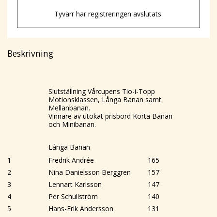
Tyvärr har registreringen avslutats.
Beskrivning
Slutställning Vårcupens Tio-i-Topp
Motionsklassen, Långa Banan samt
Mellanbanan.
Vinnare av utökat prisbord Korta Banan
och Minibanan.
Långa Banan
1
Fredrik Andrée
165
2
Nina Danielsson Berggren
157
3
Lennart Karlsson
147
4
Per Schullström
140
5
Hans-Erik Andersson
131