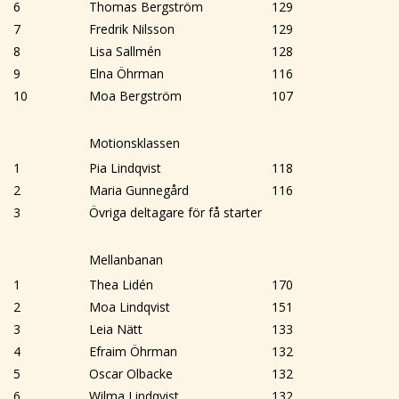
6
Thomas Bergström
129
7
Fredrik Nilsson
129
8
Lisa Sallmén
128
9
Elna Öhrman
116
10
Moa Bergström
107
Motionsklassen
1
Pia Lindqvist
118
2
Maria Gunnegård
116
3
Övriga deltagare för få starter
Mellanbanan
1
Thea Lidén
170
2
Moa Lindqvist
151
3
Leia Nätt
133
4
Efraim Öhrman
132
5
Oscar Olbacke
132
6
Wilma Lindqvist
132